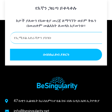
የእኛን ጋዜጣ ይቀላቀሉ
ከታች ያለውን የእውቂያ መረጃ ለማግኘት ወይም ቅጹን
በመጠቀም መልእክት ለመላክ አያመንቱ፡፡
ሰብስክራይብ ያድርጉ
47 ኩዊን ኤልዛቤት ከራስአምባ ሆቴል ከፍ ብሎ አዲስ አበባ ኢትዮጵያ
info@besingularity.net