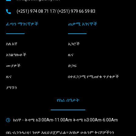
(+251) 974 08 71 17/ (+251) 979 66 59 83
ፈጣን ማገናኛዎች
ጠቃሚ አገናኞች
ስለ እኛ
አጋሮች
አገልግሎቶች
ዜና
ሙያዎች
ድጋፍ
ዜና
በተደጋጋሚ የሚጠየቁ ጥያቄዎች
ያግኙን
የስራ ሰዓታት
ከሰኞ - ቅዳሜ ከ3:00Am-11:00Am ቅዳሜ ከ3:00Am-6:00Am
በቢ-ሲንጉላሪቲ፣ ጉዞዎ እዚህ ይጀምራል። እባክዎ ሁሉንም ቅናሾቻችንን