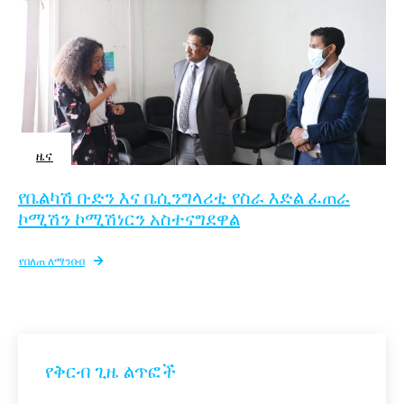
ዜና
የቤልካሽ ቡድን እና ቤሲንግላሪቲ የስራ እድል ፈጠራ
ኮሚሽን ኮሚሽነርን አስተናግደዋል
የበለጠ ለማንበብ
የቅርብ ጊዜ ልጥፎች