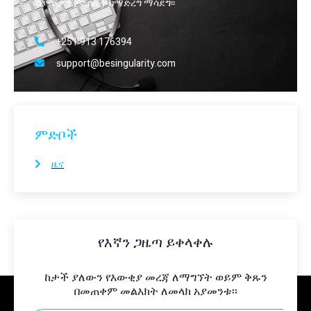
ሽያጭዎን የኛ ስኬት በማድረግ ማሳደግ፡፡
+251 913 176394
support@besingularity.com
ምድቦች
ዜና
የእኛን ጋዜጣ ይቀላቀሉ
ከታች ያለውን የእውቂያ መረጃ ለማግኘት ወይም ቅጹን
በመጠቀም መልእክት ለመላክ አያመንቱ፡፡