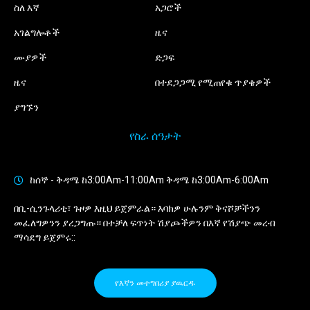
ስለ እኛ
አጋሮች
አገልግሎቶች
ዜና
ሙያዎች
ድጋፍ
ዜና
በተደጋጋሚ የሚጠየቁ ጥያቄዎች
ያግኙን
የስራ ሰዓታት
ከሰኞ - ቅዳሜ ከ3:00Am-11:00Am ቅዳሜ ከ3:00Am-6:00Am
በቢ-ሲንጉላሪቲ፣ ጉዞዎ እዚህ ይጀምራል። እባክዎ ሁሉንም ቅናሾቻችንን
መፈለግዎንን ያረጋግጡ። በተቻለ ፍጥነት ሽያጮችዎን በእኛ የሽያጭ መረብ
ማሳደግ ይጀምሩ::
የእኛን መተግበሪያ ያዉርዱ