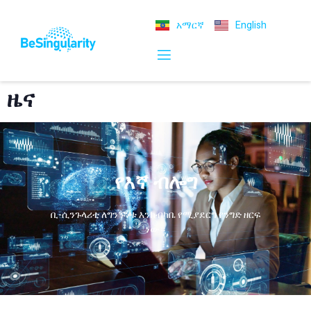
አማርኛ
English
ዜና
የእኛ ብሎግ
ቢ-ሲንጉላሪቲ ለግንኙነቱ እንክብካቤ የሚያደርግ የንግድ ዘርፍ
ነው።