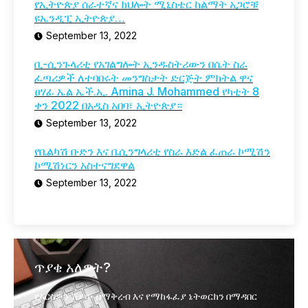
የኢትዮጵያ ሰራተኛና ክህሎት ሚኒስቴር ከልማት አጋሮቹ
ዩኤንዲፒ ኢትዮጵያ…
September 13, 2022
ቢ-ሲንጉላሪቲ የአገልግሎት ኢንዱስትሪውን በሴት ስራ
ፈጣሪዎች ለተባበሩት መንግስታት ድርጅት ምክትል ዋና
ፀሃፊ ኤል ኤች.ኢ. Amina J. Mohammed የካቲት 8
ቀን 2022 በአዲስ አበባ፣ ኢትዮጵያ።
September 13, 2022
የቤልካሽ ቡድን እና ቤሲንግላሪቲ የስራ እድል ፈጠራ ኮሚሽን
ኮሚሽነርን አስተናግደዋል
September 13, 2022
ጥያቄ አለዎት?
የእርስዎን ሽያጭ በማቅረብ እና የማከፋፈያ ኔትወርክን በማዳበር