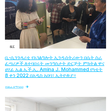
ዜና
ቢ-ሲንጉላሪቲ የአገልግሎት ኢንዱስትሪውን በሴት ስራ
ፈጣሪዎች ለተባበሩት መንግስታት ድርጅት ምክትል ዋና
ፀሃፊ ኤል ኤች.ኢ. Amina J. Mohammed የካቲት
8 ቀን 2022 በአዲስ አበባ፣ ኢትዮጵያ።
የበለጠ ለማንበብ