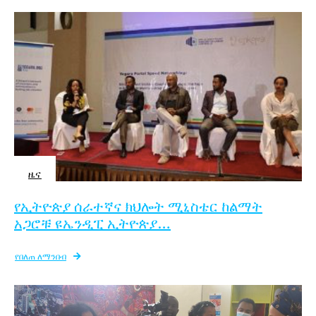
ዜና
የኢትዮጵያ ሰራተኛና ክህሎት ሚኒስቴር ከልማት
አጋሮቹ ዩኤንዲፒ ኢትዮጵያ…
የበለጠ ለማንበብ