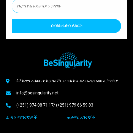
ሰብስክራይብ ያድርጉ
47 ኩዊን ኤልዛቤት ከራስአምባ ሆቴል ከፍ ብሎ አዲስ አበባ ኢትዮጵያ
info@besingularity.net
(+251) 974 08 71 17/ (+251) 979 66 59 83
ፈጣን ማገናኛዎች
ጠቃሚ አገናኞች