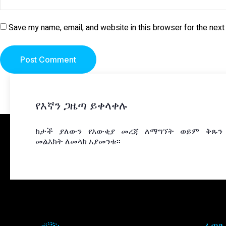
Save my name, email, and website in this browser for the next
የእኛን ጋዜጣ ይቀላቀሉ
ከታች ያለውን የእውቂያ መረጃ ለማግኘት ወይም ቅጹን
መልእክት ለመላክ አያመንቱ፡፡
ፈጣን