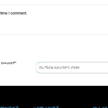
 time I comment.
 በመጠቀም
 ማገናኛዎች
ጠቃሚ አገናኞች
የስራ ሰ