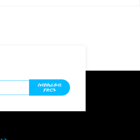
ሰብስክራይብ
ያድርጉ
ዓታት