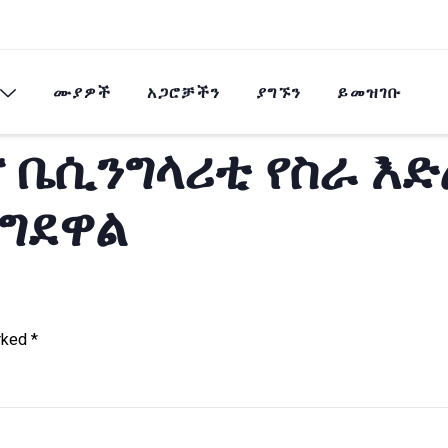
ሙያዎች
አጋሮቻችን
ያግኙን
ይመዝገቡ
ና ቤሲንግላሪቲ የስራ እ
ናግደዋል
arked
*