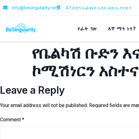
info@besingularity.net
47 ኩዊን ኤልዛቤት አዲስ አበባ ኢትዮጵያ
የፊት ገጽ
እኛ ማን ነን?
የቤልካሽ ቡድን እ
ኮሚሽነርን አስተ
Leave a Reply
Your email address will not be published.
Required fields are m
Comment
*