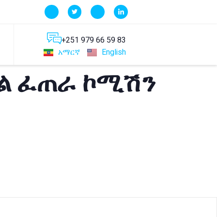
+251 979 66 59 83
አማርኛ
English
ድል ፈጠራ ኮሚሽን